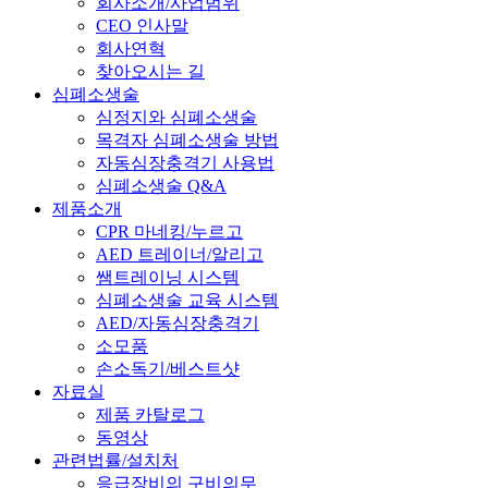
회사소개/사업범위
CEO 인사말
회사연혁
찾아오시는 길
심폐소생술
심정지와 심폐소생술
목격자 심폐소생술 방법
자동심장충격기 사용법
심폐소생술 Q&A
제품소개
CPR 마네킹/누르고
AED 트레이너/알리고
쌤트레이닝 시스템
심폐소생술 교육 시스템
AED/자동심장충격기
소모품
손소독기/베스트샷
자료실
제품 카탈로그
동영상
관련법률/설치처
응급장비의 구비의무