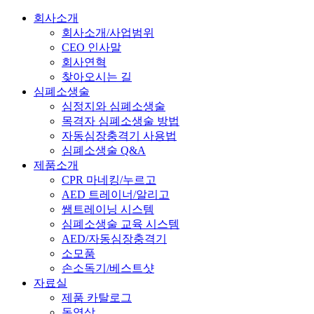
회사소개
회사소개/사업범위
CEO 인사말
회사연혁
찾아오시는 길
심폐소생술
심정지와 심폐소생술
목격자 심폐소생술 방법
자동심장충격기 사용법
심폐소생술 Q&A
제품소개
CPR 마네킹/누르고
AED 트레이너/알리고
쌤트레이닝 시스템
심폐소생술 교육 시스템
AED/자동심장충격기
소모품
손소독기/베스트샷
자료실
제품 카탈로그
동영상