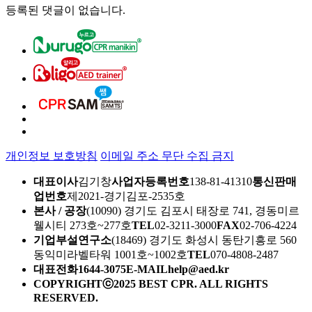
등록된 댓글이 없습니다.
개인정보 보호방침
이메일 주소 무단 수집 금지
대표이사
김기창
사업자등록번호
138-81-41310
통신판매
업번호
제2021-경기김포-2535호
본사 / 공장
(10090) 경기도 김포시 태장로 741, 경동미르
웰시티 273호~277호
TEL
02-3211-3000
FAX
02-706-4224
기업부설연구소
(18469) 경기도 화성시 동탄기흥로 560
동익미라벨타워 1001호~1002호
TEL
070-4808-2487
대표전화
1644-3075
E-MAIL
help@aed.kr
COPYRIGHTⓒ2025 BEST CPR. ALL RIGHTS
RESERVED.