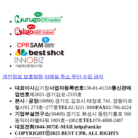
개인정보 보호방침
이메일 주소 무단 수집 금지
대표이사
김기창
사업자등록번호
138-81-41310
통신판매
업번호
제2021-경기김포-2535호
본사 / 공장
(10090) 경기도 김포시 태장로 741, 경동미르
웰시티 273호~277호
TEL
02-3211-3000
FAX
02-706-4224
기업부설연구소
(18469) 경기도 화성시 동탄기흥로 560
동익미라벨타워 1001호~1002호
TEL
070-4808-2487
대표전화
1644-3075
E-MAIL
help@aed.kr
COPYRIGHTⓒ2025 BEST CPR. ALL RIGHTS