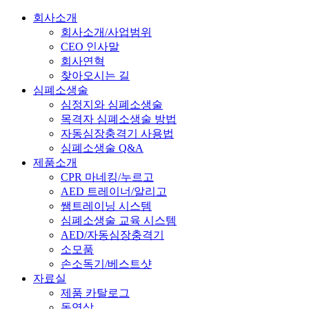
회사소개
회사소개/사업범위
CEO 인사말
회사연혁
찾아오시는 길
심폐소생술
심정지와 심폐소생술
목격자 심폐소생술 방법
자동심장충격기 사용법
심폐소생술 Q&A
제품소개
CPR 마네킹/누르고
AED 트레이너/알리고
쌤트레이닝 시스템
심폐소생술 교육 시스템
AED/자동심장충격기
소모품
손소독기/베스트샷
자료실
제품 카탈로그
동영상