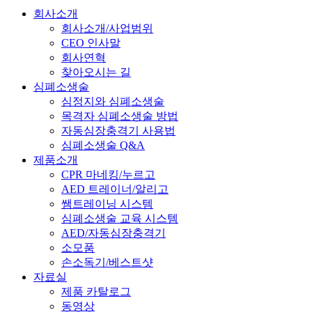
회사소개
회사소개/사업범위
CEO 인사말
회사연혁
찾아오시는 길
심폐소생술
심정지와 심폐소생술
목격자 심폐소생술 방법
자동심장충격기 사용법
심폐소생술 Q&A
제품소개
CPR 마네킹/누르고
AED 트레이너/알리고
쌤트레이닝 시스템
심폐소생술 교육 시스템
AED/자동심장충격기
소모품
손소독기/베스트샷
자료실
제품 카탈로그
동영상