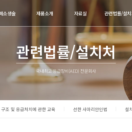
폐소생술
제품소개
자료실
관련법률/설치
관련법률/설치처
국내최고 응급장비(AED) 전문회사
구조 및 응급처치에 관한 교육
선한 사마리안인법
설