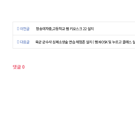
이전글
청송여자중,고등학교 쌤 키오스크 22 설치
다음글
육군 군수사 심폐소생술 연습 체험존 설치 ( 쌤 KIOSK 및 누르고 클래스 설
댓글
0